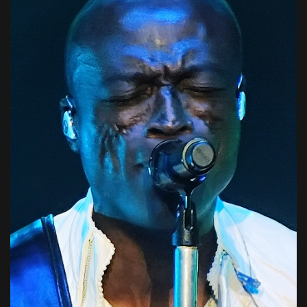
dodanymi nagraniami zarówno na początku jak i końcu
zapewniła atrakcyjną oprawę sceniczną występu. W tle
listy utworów rozbiły trochę spoistość wydawnictwa i
na ekranie wyświetlały się filmy ilustrujące kolejne utwory,
spowodowały, że album nie ma takiego statusu jak
były też zimne ognie a na koniec konfetti. Wprawdzie
"Legenda". Ale mimo tego, zarówno "Armia" jak i
fanem Lady Pank nie zostałem, ale odbyłem podróż
"Legenda" przywołują wspomnienia tej wyjątkowej
sentymentalną do dzieciństwa przekonując się, że zespół
atmosfery i otoczki, która narosła wokół zespołu na
prezentuje się na żywo całkiem solidnie a na pewno
przełomie lat 80. i 90. I właśnie ze względu na to,
atrakcyjnie. Gdyby ktoś chciał sprawdzić, to warto.
koncert, na którym miała być zagrana pierwsza płyta w
Andrzej Korasiewicz30.11.2024 r. Lista utworów: Zabij to
całości, zapowiadał się wyjątkowo. A przecież "Armia" to
cz. II1. Zabij to2. Rolling Son3. Tango stulecia4. Czas na
tylko ok. 40 minut muzyki, więc można było być pewnym,
mały blues5. Hotelowy kram6. A to ohyda7. To jest tylko
że nie skończy się tylko na niej, ale i czegoś z "Legendy"
rock and roll8. Zamki na piasku9. Du du10. Kryzysowa
można się spodziewać. I tak rzeczywiście było. Najpierw
narzeczona11. Sztuka latania12. Fabryka małp13. Stacja
usłyszeliśmy w całości płytę "Armia". Obecny skład Armii
Warszawa14. Marchewkowe pole15. Zawsze tam gdzie
zagrał wszystko z rzemieślniczą dokładnością. Głos
ty16. Tacy sami (Jan & Kuba intro)17. Mała wojna18.
Budzyńskiego brzmiał bez zarzutu, była waltornia a syn
Zostawcie Titanica19. Tańcz głupia, tańcz20. Motyle21.
Budzego bardzo dobrze radził sobie na gitarze. W
Mniej niż zero bis: 22. Na co komu dziś23. Na Na
wykonaniu utworów z płyty nie było może nic
wyjątkowego, ale mimo to muzyka wywołała wśród
publiczności wielki entuzjazm, który został zwieńczony w
utworach "Niewidzialna armia" i "Zostaw to". Na środku
parkietu rozpętało się prawdziwe pogo. Wśród
publiczności widać było zarówno weteranów, jak i całkiem
sporo młodych. Klub może nie był nabity do ostatniego