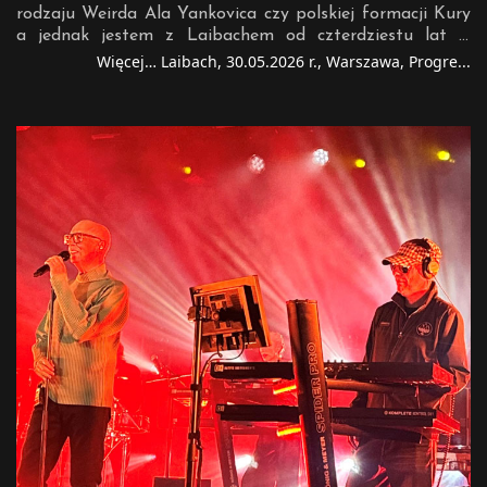
rodzaju Weirda Ala Yankovica czy polskiej formacji Kury
komputerowej. Ach, ten TikTok... foto: Riwana Po kilku
a jednak jestem z Laibachem od czterdziestu lat w
nowszych nagraniach ponownie wróciliśmy do lat 90.,
ciągłej relacji słuchacz - wykonawca. Laibach to coś więcej
Więcej… Laibach, 30.05.2026 r., Warszawa, Progre...
gdzie Simon Le Bon tradycyjnie zadedykował „Ordinary
niż twórczość parodystyczna. Słoweńska formacja,
World” wszystkim ludziom, którym nie wiedzie się tak
wywodząc się ze sceny industrialnej, posługuje się
dobrze jak nam. „Ordinary World” jak zwykle robi swoje –
metodami z niej wyniesionymi, takimi jak taktyka szoku
czyli emocjonalny moment koncertu, który działa
czy transgresja. Nie używa ich jednak jednostronnie
niezależnie od tego, czy masz dwadzieścia czy
obnażając jedynie "konserwatywne" aspekty życia
pięćdziesiąt lat i czy pamiętasz lata 90., czy tylko
kulturowego i społecznego. Laibach pozostaje
udajesz, że pamiętasz. Simon wokalnie jest w formie i
bezkompromisowy ukazując wszystkie normy i zwyczaje,
skupia na sobie uwagę publiczności poprzez pojedyncze
które robią się zbyt ciasne i uciążliwe. Nie daje przy tym
układy choreograficzne, teatralne gesty i miny. Można
żadnych recept i rozwiązań, ale zwyczajnie wyciąga je na
było odczuć, że to „potwór koncertowy”, który chłonie
światło dzienne dając słuchaczowi szansę zobaczenia ich
wyrazy uwielbienia – ach jak on żywi się tym splendorem
w nowym świetle. Na najnowszej płycie "Musick" [czytaj
i aplauzem publiczności...! Wspomagała go machina sekcji
recenzję >>] Laibach zajął się nadmiarem i przesytem
rytmicznej z dudniącym basem Johna Taylora, który
muzyki pop jako takiej, w szczególności tej, którą
podśpiewywał do jednego mikrofonu z Le Bonem, a
możemy zakwalifikować jako "euro disco". Dopiero jednak
czasem wdawał się w gitarowe pojedynki z gitarzystą
zaprezentowanie tego repertuaru na żywo daje lepszy
Domem Brownem. Sam John Taylor nigdy nie był
obraz wieloznaczności tej propozycji. Jednym z
wybitnym basistą, ale – jak to często bywa z muzykami
przystanków na trasie przedstawiającej "Musick" była
grającymi przez dekady – po prostu się „wyrobił”. W
Polska. Już powitanie zgromadzonej publiczności można
końcu w 1995 roku zaproponowano mu udział w super
uznać za delikatnie dwuznaczne. Głos Frasa recytował:
grupie rockowej Neurotic Outsiders. foto: Meggi Na