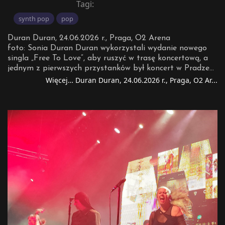
Tagi:
synth pop
pop
Duran Duran, 24.06.2026 r., Praga, O2 Arena
foto: Sonia Duran Duran wykorzystali wydanie nowego
singla „Free To Love”, aby ruszyć w trasę koncertową, a
jednym z pierwszych przystanków był koncert w Pradze
24 czerwca 2026 roku. Kiedy wchodziłem do nowoczesnej,
Więcej… Duran Duran, 24.06.2026 r., Praga, O2 Ar...
klimatyzowanej O2 Arena, nie ukrywam, że jako
poznaniak poczułem ukłucie zazdrości. No, ale jak się
mieszka na pustyni, to trzeba się pogodzić z życiem
koncertowego nomada... Wpierw jako support wystąpiły
dziewczyny z lokalnej grupy Vesna – czeski miks popu i
folku, czyli coś, co można by opisać jako „Brathanki, ale w
wersji streamingowej”. foto: Darek A potem weszli oni -
Duran Duran, którzy w całości wypełnili halę, z wyjątkiem
drobnych „placków” na trybunach znajdujących się w
bocznych łukach przy samej scenie. Robbie Williams na
swoich koncertach mówi o nich jako o „shitty tickets” i
twierdzi, że kupują je osoby, które chcą go słuchać, ale
niekoniecznie oglądać, bo jest stary i brzydki :-) Setlista?
Dla kogoś, kto widział ich wcześniej – bez wielkich