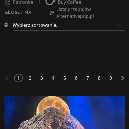
|
Patronite
Buy Coffee
Listę przebojów
GŁOSUJ NA
Alternativepop.pl
1
2
3
4
5
6
7
8
9